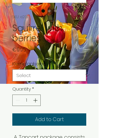
SKU: e231
Squirrel with
berries
Price
€9.95
Klemplankje erbij?
*
Quantity
*
Add to Cart
A Tancart package consists