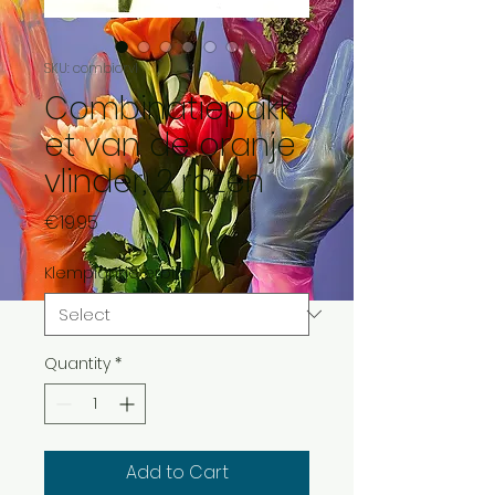
SKU: combiorvl
Combinatiepakk
et van de oranje
vlinder, 2 rozen
Price
€19.95
Klemplankje erbij?
*
Quantity
*
Add to Cart