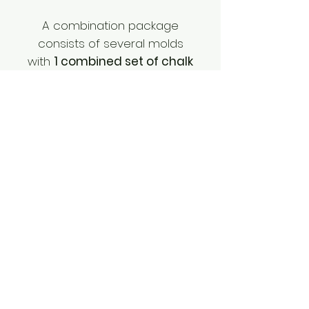
A combination package
consists of several molds
with
1 combined set of chalk
for both packages, which
you can make separately or
combine for a special
combination price.
EXTRA 1 sample card and
envelope is included with
this package.
Nieuw! het klemplankje
Dit veelzijdige houten bord is
voorzien van een brede metalen
clip, ontworpen om je mal op
zijn plaats te houden terwijl je