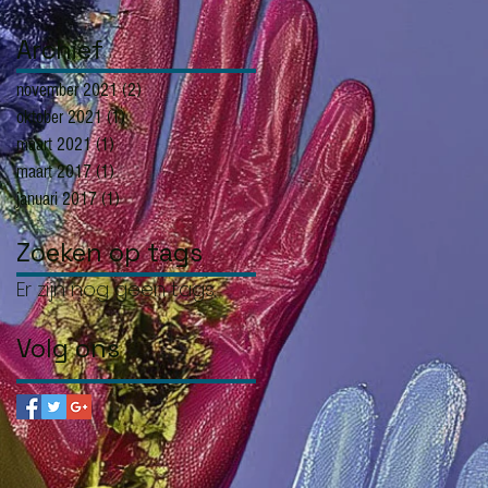
Archief
november 2021
(2)
2 posts
oktober 2021
(1)
1 post
maart 2021
(1)
1 post
maart 2017
(1)
1 post
januari 2017
(1)
1 post
Zoeken op tags
Er zijn nog geen tags.
Volg ons