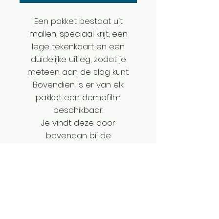
Een pakket bestaat uit
mallen, speciaal krijt, een
lege tekenkaart en een
duidelijke uitleg, zodat je
meteen aan de slag kunt.
Bovendien is er van elk
pakket een demofilm
beschikbaar.
Je vindt deze door
bovenaan bij de
afbeeldingen te scrollen en
daar de film te selecteren.
Nieuw! het klemplankje
Dit veelzijdige houten bord is