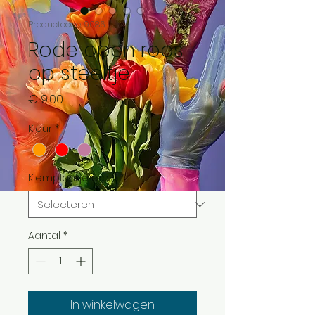
Productcode: 9086
Rode open roos
op steeltje
Prijs
€ 9,00
Kleur
*
Klemplankje erbij?
*
Aantal
*
In winkelwagen