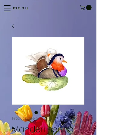
menu
Productcode: 215
Manderijneend