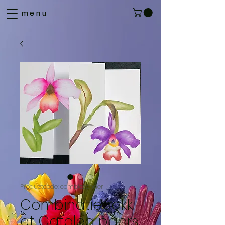
menu
Productcode: combiczonder
Combinatiepakk
et Catalea paars