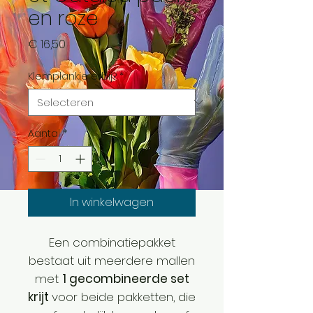
en roze
Prijs
€ 16,50
Klemplankje erbij?
*
Aantal
*
In winkelwagen
Een combinatiepakket
bestaat uit meerdere mallen
met
1 gecombineerde set
krijt
voor beide pakketten, die