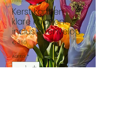
Productcode: 27
Kerst kant en
klare kaarten
inclusief envelop
Prijs
€ 4,50
Aantal
*
In winkelwagen
Hibiscus kerst