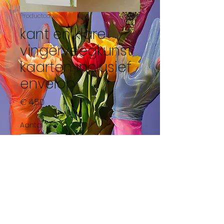
Productcode: 33
kant en klare
vingerveegkunst
kaarten inclusief
envelop
Prijs
€ 4,50
Aantal
*
In winkelwagen
Rode roos