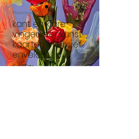
Productcode: 20
kant en klare
vingerveegkunst
kaarten inclusief
envelop
Prijs
€ 4,50
Niet op voorraad
dichte magnolia