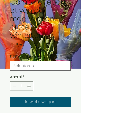
Combinatiepakk
et van de
magnolia en
grote
winterkoning
Prijs
€ 16,50
Klemplankje erbij?
*
Aantal
*
In winkelwagen